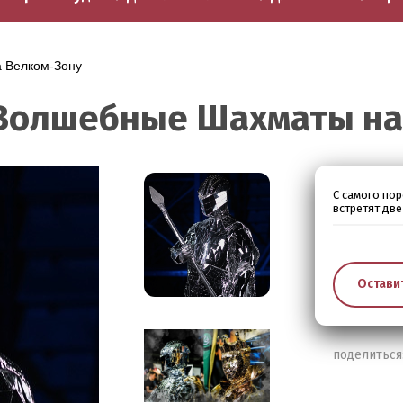
а Велком-Зону
Волшебные Шахматы на
С самого пор
встретят дв
Остави
поделиться