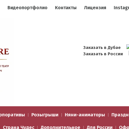
Видеопортфолио
Контакты
Лицензия
Instag
Заказать в Дубае
Заказать в России
рпоративы
Розыгрыши
Няни-аниматоры
Праздн
Страна Чудес
Дополнительное
Для России
Офо