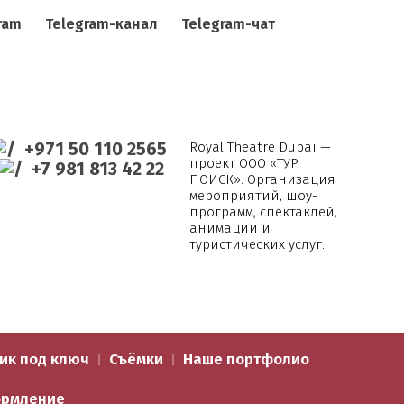
ram
Telegram-канал
Telegram-чат
+971 50 110 2565
Royal Theatre Dubai —
проект ООО «ТУР
+7 981 813 42 22
ПОИСК». Организация
мероприятий, шоу-
программ, спектаклей,
анимации и
туристических услуг.
ик под ключ
Съёмки
Наше портфолио
рмление